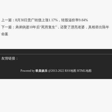
上一篇：
8月30日贵广转债上涨1.17%，转股溢价率9.84%
下一篇：
弟弟病逝10年后“死而复生”，还娶了漂亮老婆，真相牵出陈年
命案
友情链接：
Powered by
欧皇娱乐
@2013-2022
RSS地图
HTML地图