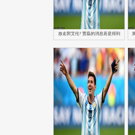
放走郭艾伦? 贾磊的消息若是得到
证实, 那么辽宁队就是自毁长城