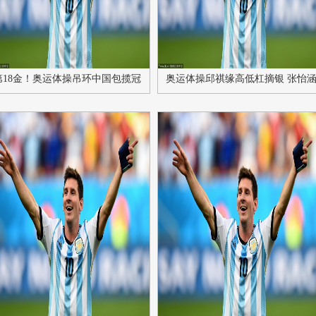
第18金！奥运体操吊环中国包揽冠
奥运体操邱祺缘高低杠摘银 张怡
亚 刘洋成功卫冕
掉杠排名第八