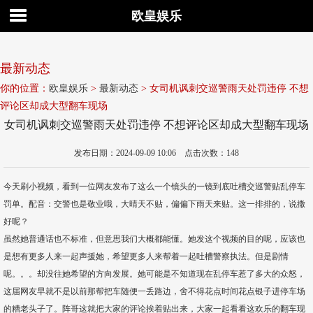
欧皇娱乐
最新动态
你的位置：
欧皇娱乐
>
最新动态
> 女司机讽刺交巡警雨天处罚违停 不想
评论区却成大型翻车现场
女司机讽刺交巡警雨天处罚违停 不想评论区却成大型翻车现场
发布日期：2024-09-09 10:06 点击次数：148
今天刷小视频，看到一位网友发布了这么一个镜头的一镜到底吐槽交巡警贴乱停车
罚单。配音：交警也是敬业哦，大晴天不贴，偏偏下雨天来贴。这一排排的，说撒
好呢？
虽然她普通话也不标准，但意思我们大概都能懂。她发这个视频的目的呢，应该也
是想有更多人来一起声援她，希望更多人来帮着一起吐槽警察执法。但是剧情
呢。。。却没往她希望的方向发展。她可能是不知道现在乱停车惹了多大的众怒，
这届网友早就不是以前那帮把车随便一丢路边，舍不得花点时间花点银子进停车场
的糟老头子了。阵哥这就把大家的评论挨着贴出来，大家一起看看这欢乐的翻车现