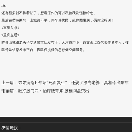
场。
还有很多就不挨着贴了，想看原作的可以私信我发链接给您。
最后在啰嗦两句：山城路不平，停车莫扰民，乱停图撇脱，罚你没得说！
#重庆头条#
#重庆交通#
阵哥山城路老头子交巡警重庆发布于：天津市声明：该文观点仅代表作者本人，搜
狐号系信息发布平台，搜狐仅提供信息存储空间服务。
上一篇：
弟弟病逝10年后“死而复生”，还娶了漂亮老婆，真相牵出陈年
命案
下一篇：
敲打殷门穴：治疗腰背疼 腰椎间盘突出
友情链接：