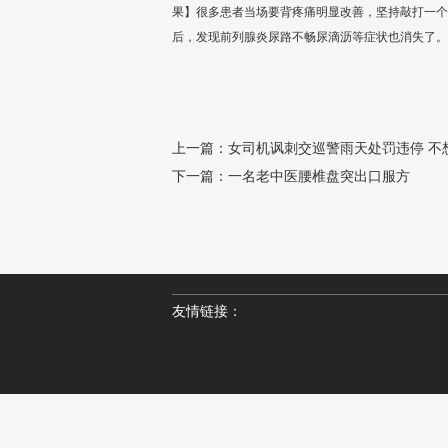
果】很多患者当场要背疼痛明显改善，坚持敲打一个
后，发现前列腺炎尿路不畅尿滴沥等症状也消失了。
上一篇：
女司机讽刺交巡警雨天处罚违停 不
下一篇：
一名老中医腰椎盘突出口服方
友情链接：