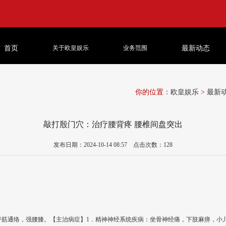
首页
关于欧皇娱乐
业务范围
最新动态
你的位置：
欧皇娱乐
>
最新
敲打殷门穴：治疗腰背疼 腰椎间盘突出
发布日期：2024-10-14 08:57 点击次数：128
】舒筋通络，强腰膝。【主治病症】1．精神神经系统疾病：坐骨神经痛，下肢麻痹，小