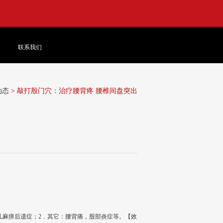
联系我们
动态
> 敲打殷门穴：治疗腰背疼 腰椎间盘突出
儿麻痹后遗症；2．其它：腰背痛，股部炎症等。【效